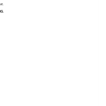
se.
G.